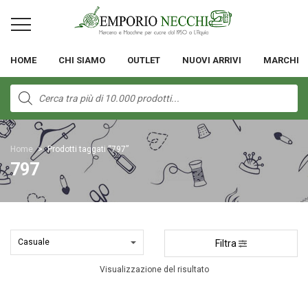
HOME
CHI SIAMO
OUTLET
NUOVI ARRIVI
MARCHI
Products
search
Home
>
Prodotti taggati “797”
797
Filtra
Visualizzazione del risultato