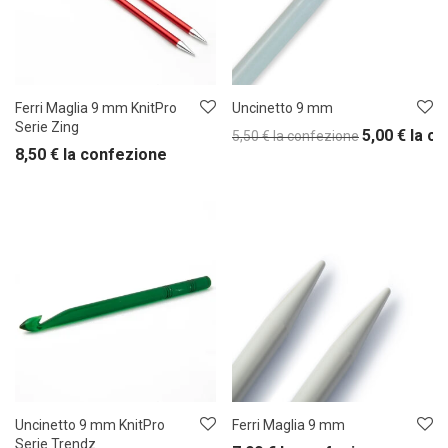
Ferri Maglia 9 mm KnitPro
Uncinetto 9 mm
Serie Zing
5,00
€
la c
5,50
€
la confezione
8,50
€
la confezione
Uncinetto 9 mm KnitPro
Ferri Maglia 9 mm
Serie Trendz