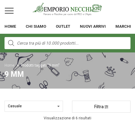
HOME
CHI SIAMO
OUTLET
NUOVI ARRIVI
MARCHI
Products
search
Home
>
Prodotti taggati “9 mm”
9 MM
Filtra
Visualizzazione di 6 risultati