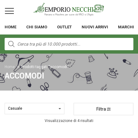
HOME
CHI SIAMO
OUTLET
NUOVI ARRIVI
MARCHI
Products
search
Home
>
Prodotti taggati “accomodi”
ACCOMODI
Filtra
Visualizzazione di 4 risultati