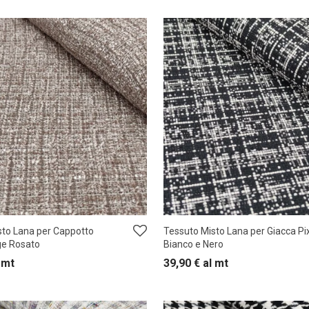
sto Lana per Cappotto
Tessuto Misto Lana per Giacca Pi
ge Rosato
Bianco e Nero
 mt
39,90
€
al mt