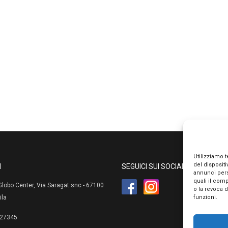
Utilizziamo 
del disposit
I
SEGUICI SUI SOCIAL
annunci pers
quali il com
lobo Center, Via Saragat snc - 67100
o la revoca 
funzioni.
ila
27345