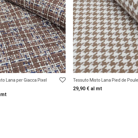
to Lana per Giacca Pixel
Tessuto Misto Lana Pied de Poul
29,90
€
al mt
 mt