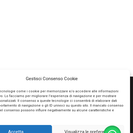
Gestisci Consenso Cookie
tecnologie come i cookie per memorizzare e/o accedere alle informazioni
ivo. Lo facciamo per migliorare l'esperienza di navigazione e per mostrare
PAGAMENTI SICURI
onalizzati. Il consenso a queste tecnologie ci consentirà di elaborare dati
portamento di navigazione o gli ID univoci su questo sito. Il mancato consenso
Utilizziamo PayPal e Stripe per garantire la
del consenso possono influire negativamente su alcune caratteristiche e
massima sicurezza nella tua transazione. Puoi
utilizzare le carte di credito dei più importanti
circuiti, le tue prepagate e Postepay e non hai
Accetta
Visualizza le preferenze