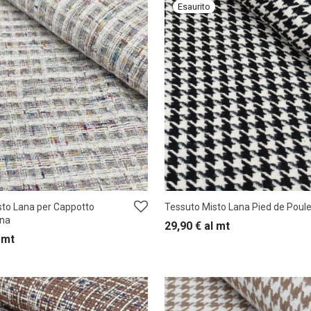
sto Lana per Cappotto
Tessuto Misto Lana Pied de Poul
na
29,90
€
al mt
 mt