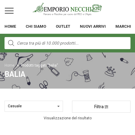
HOME
CHI SIAMO
OUTLET
NUOVI ARRIVI
MARCHI
Products
search
Home
>
Prodotti taggati “balia”
BALIA
Filtra
Visualizzazione del risultato