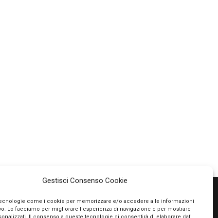
Gestisci Consenso Cookie
tecnologie come i cookie per memorizzare e/o accedere alle informazioni
ivo. Lo facciamo per migliorare l'esperienza di navigazione e per mostrare
PAGAMENTI SICURI
onalizzati. Il consenso a queste tecnologie ci consentirà di elaborare dati