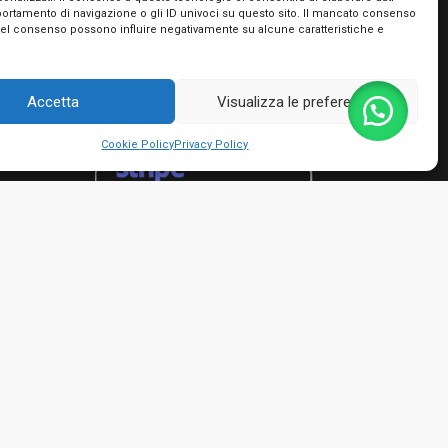
portamento di navigazione o gli ID univoci su questo sito. Il mancato consenso
Utilizziamo PayPal e Stripe per garantire la
del consenso possono influire negativamente su alcune caratteristiche e
massima sicurezza nella tua transazione. Puoi
utilizzare le carte di credito dei più importanti
circuiti, le tue prepagate e Postepay e non hai
Accetta
Visualizza le preferenze
bisogno di creare nessun account!
Cookie Policy
Privacy Policy
rmini e condizioni
io Giacinto - P.IVA 01482050661