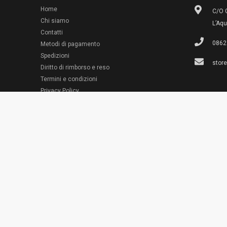
Home
C/O G
Chi siamo
L’Aqu
Contatti
0862
Metodi di pagamento
Spedizioni
stor
Diritto di rimborso e reso
Termini e condizioni
© 2022 Emporio Necchi
Privacy Policy
Cookie Policy