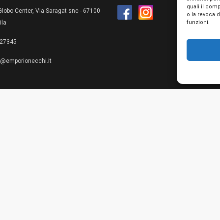
quali il com
lobo Center, Via Saragat snc - 67100
o la revoca 
funzioni.
ila
27345
e@emporionecchi.it
Privacy Policy
Cookie Policy
Te
© 2026 Emporio Necchi di Mascianton