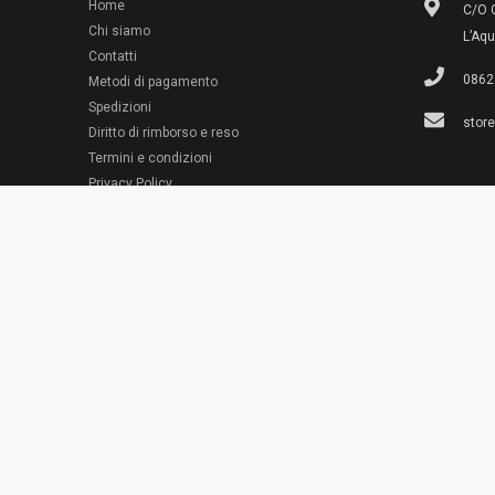
Home
C/O G
Chi siamo
L’Aqu
Contatti
0862
Metodi di pagamento
Spedizioni
stor
Diritto di rimborso e reso
Termini e condizioni
© 2022 Emporio Necchi
Privacy Policy
Cookie Policy