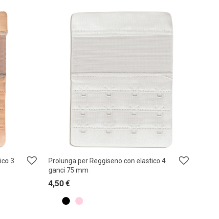
ico 3
Prolunga per Reggiseno con elastico 4
ganci 75 mm
4,50
€