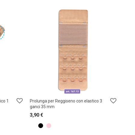
ico 1
Prolunga per Reggiseno con elastico 3
ganci 35 mm
3,90
€