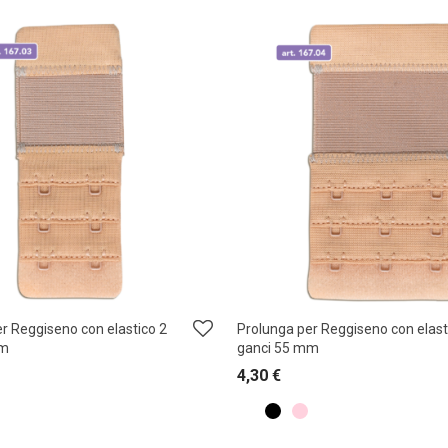
r Reggiseno con elastico 2
Prolunga per Reggiseno con elast
mm
ganci 55 mm
4,30
€