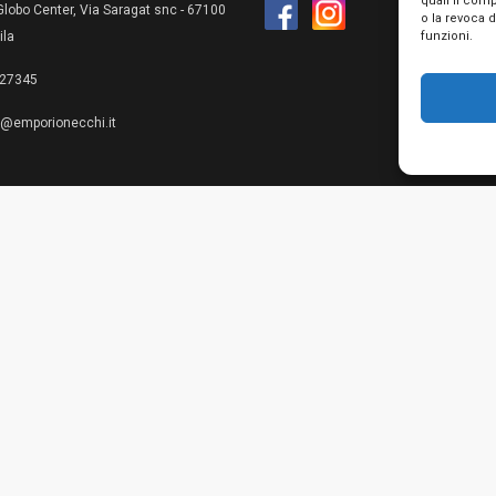
quali il com
lobo Center, Via Saragat snc - 67100
o la revoca 
funzioni.
ila
27345
e@emporionecchi.it
Privacy Policy
Cookie Policy
Te
© 2026 Emporio Necchi di Mascianton