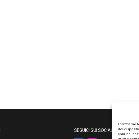
Utilizziamo 
del disposit
I
SEGUICI SUI SOCIAL
annunci pers