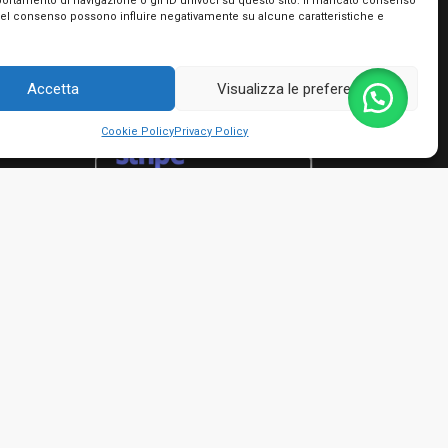
portamento di navigazione o gli ID univoci su questo sito. Il mancato consenso
Utilizziamo PayPal e Stripe per garantire la
del consenso possono influire negativamente su alcune caratteristiche e
massima sicurezza nella tua transazione. Puoi
utilizzare le carte di credito dei più importanti
circuiti, le tue prepagate e Postepay e non hai
Accetta
Visualizza le preferenze
bisogno di creare nessun account!
Cookie Policy
Privacy Policy
rmini e condizioni
io Giacinto - P.IVA 01482050661