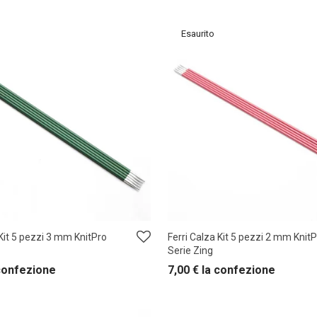
 Kit 5 pezzi 3 mm KnitPro
Ferri Calza Kit 5 pezzi 2 mm Knit
Serie Zing
confezione
7,00
€
la confezione