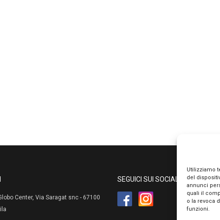
Utilizziamo 
del disposit
I
SEGUICI SUI SOCIAL
annunci pers
quali il com
lobo Center, Via Saragat snc - 67100
o la revoca 
funzioni.
ila