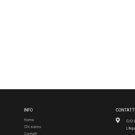
INFO
CONTATT
Home
C/O G
Chi siamo
L’Aqu
Contatti