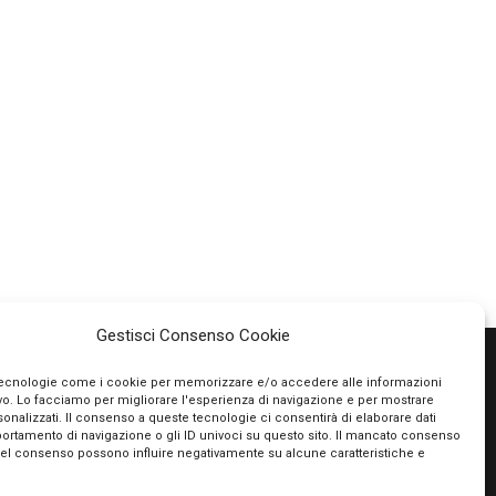
Gestisci Consenso Cookie
tecnologie come i cookie per memorizzare e/o accedere alle informazioni
ivo. Lo facciamo per migliorare l'esperienza di navigazione e per mostrare
PAGAMENTI SICURI
onalizzati. Il consenso a queste tecnologie ci consentirà di elaborare dati
portamento di navigazione o gli ID univoci su questo sito. Il mancato consenso
Utilizziamo PayPal e Stripe per garantire la
del consenso possono influire negativamente su alcune caratteristiche e
massima sicurezza nella tua transazione. Puoi