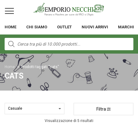
HOME
CHI SIAMO
OUTLET
NUOVI ARRIVI
MARCHI
Products
search
Home
>
Prodotti taggati “cats”
CATS
Filtra
Visualizzazione di 5 risultati