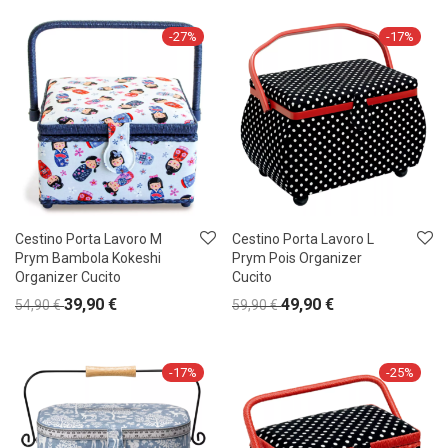
-
27
%
-
17
%
Cestino Porta Lavoro M
Cestino Porta Lavoro L
Prym Bambola Kokeshi
Prym Pois Organizer
Organizer Cucito
Cucito
39,90
€
49,90
€
54,90
€
59,90
€
-
17
%
-
25
%