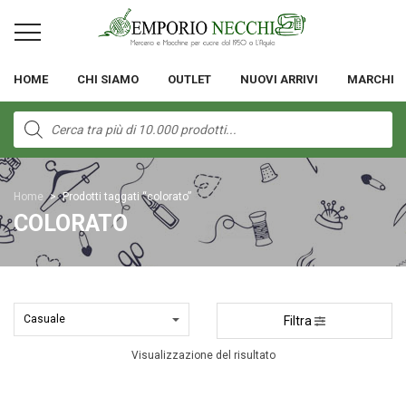
HOME
CHI SIAMO
OUTLET
NUOVI ARRIVI
MARCHI
Products
search
Home
>
Prodotti taggati “colorato”
COLORATO
Filtra
Visualizzazione del risultato