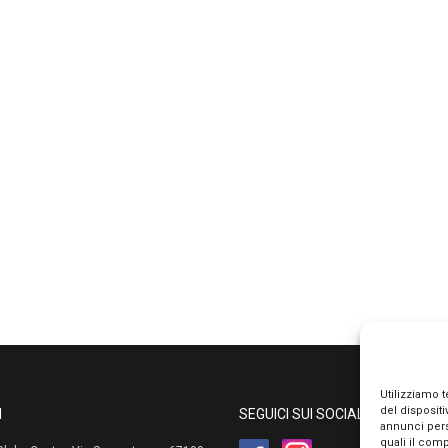
Utilizziamo 
del disposit
I
SEGUICI SUI SOCIAL
annunci pers
quali il com