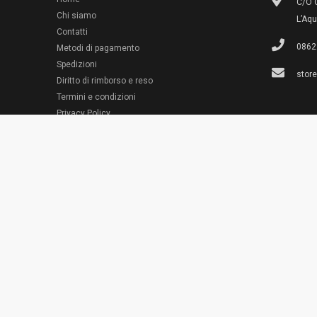
C/O G
Chi siamo
L’Aqu
Contatti
0862
Metodi di pagamento
Spedizioni
stor
Diritto di rimborso e reso
Termini e condizioni
© 2022 Emporio Necchi
Privacy Policy
Cookie Policy