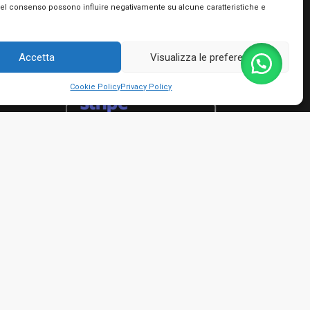
Utilizziamo PayPal e Stripe per garantire la
del consenso possono influire negativamente su alcune caratteristiche e
massima sicurezza nella tua transazione. Puoi
utilizzare le carte di credito dei più importanti
circuiti, le tue prepagate e Postepay e non hai
Accetta
Visualizza le preferenze
bisogno di creare nessun account!
Cookie Policy
Privacy Policy
rmini e condizioni
io Giacinto - P.IVA 01482050661