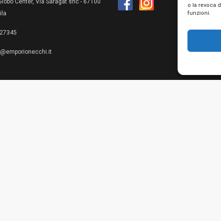
lobo Center, Via Saragat snc - 67100
o la revoca 
funzioni.
ila
27345
e@emporionecchi.it
Privacy Policy
Cookie Policy
Te
© 2026 Emporio Necchi di Mascianton