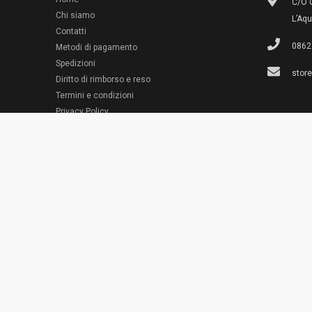
C/O G
Chi siamo
L’Aqu
Contatti
0862
Metodi di pagamento
Spedizioni
stor
Diritto di rimborso e reso
Termini e condizioni
© 2022 Emporio Necchi
Privacy Policy
Cookie Policy