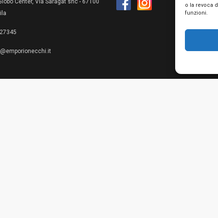
lobo Center, Via Saragat snc - 67100
o la revoca 
funzioni.
ila
27345
e@emporionecchi.it
Privacy Policy
Cookie Policy
Te
© 2026 Emporio Necchi di Mascianton