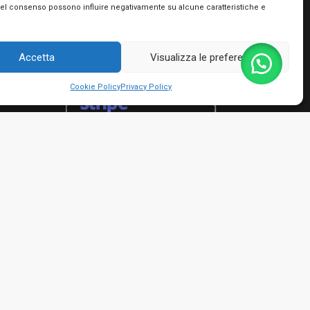
Utilizziamo PayPal e Stripe per garantire la
del consenso possono influire negativamente su alcune caratteristiche e
massima sicurezza nella tua transazione. Puoi
utilizzare le carte di credito dei più importanti
circuiti, le tue prepagate e Postepay e non hai
Accetta
Visualizza le preferenze
bisogno di creare nessun account!
Cookie Policy
Privacy Policy
rmini e condizioni
io Giacinto - P.IVA 01482050661