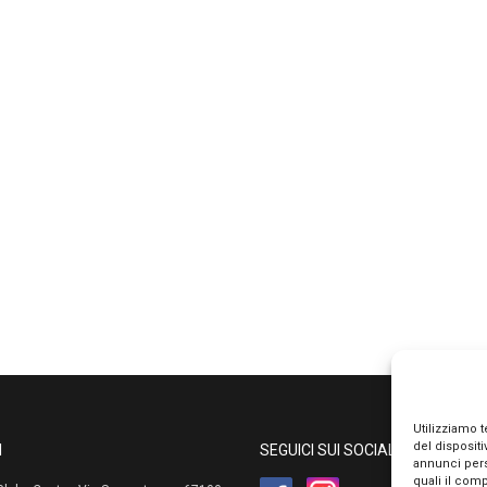
Utilizziamo 
del disposit
I
SEGUICI SUI SOCIAL
annunci pers
quali il com