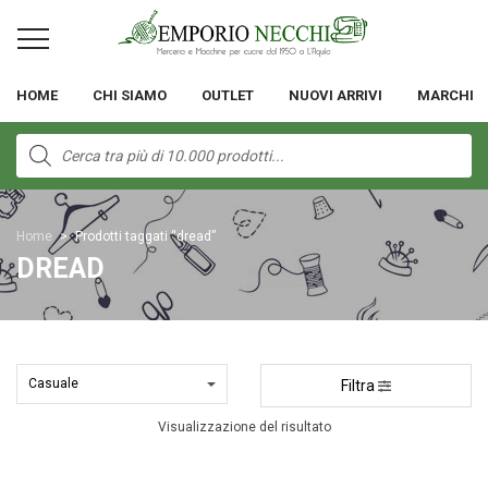
HOME
CHI SIAMO
OUTLET
NUOVI ARRIVI
MARCHI
Products
search
Home
>
Prodotti taggati “dread”
DREAD
Filtra
Visualizzazione del risultato