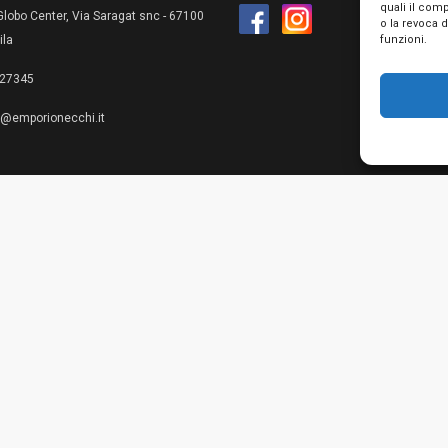
quali il com
lobo Center, Via Saragat snc - 67100
o la revoca 
funzioni.
ila
27345
e@emporionecchi.it
Privacy Policy
Cookie Policy
Te
© 2026 Emporio Necchi di Mascianton