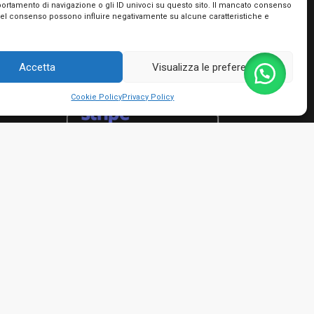
portamento di navigazione o gli ID univoci su questo sito. Il mancato consenso
Utilizziamo PayPal e Stripe per garantire la
del consenso possono influire negativamente su alcune caratteristiche e
massima sicurezza nella tua transazione. Puoi
utilizzare le carte di credito dei più importanti
circuiti, le tue prepagate e Postepay e non hai
Accetta
Visualizza le preferenze
bisogno di creare nessun account!
Cookie Policy
Privacy Policy
rmini e condizioni
io Giacinto - P.IVA 01482050661