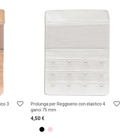
ico 3
Prolunga per Reggiseno con elastico 4
ganci 75 mm
4,50
€