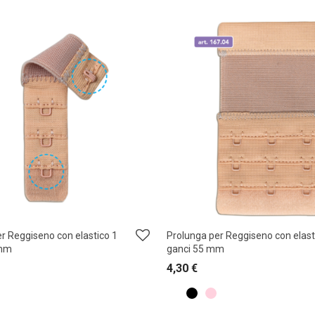
r Reggiseno con elastico 1
Prolunga per Reggiseno con elast
 mm
ganci 55 mm
4,30
€