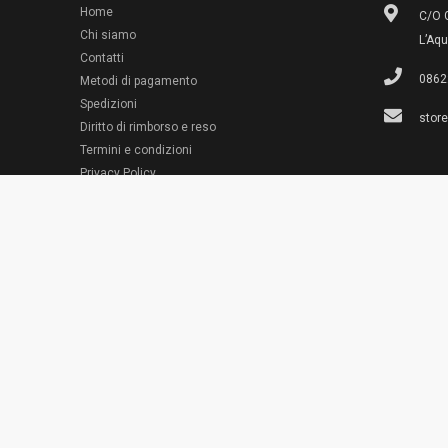
Home
C/O G
Chi siamo
L’Aqu
Contatti
0862
Metodi di pagamento
Spedizioni
stor
Diritto di rimborso e reso
Termini e condizioni
© 2022 Emporio Necchi
Privacy Policy
Cookie Policy