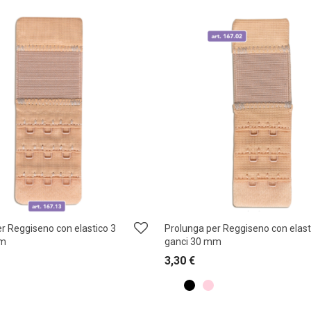
r Reggiseno con elastico 3
Prolunga per Reggiseno con elast
mm
ganci 30 mm
3,30
€