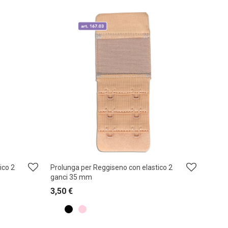
ico 2
Prolunga per Reggiseno con elastico 2
ganci 35 mm
3,50
€