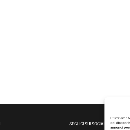
Utilizziamo 
del disposit
I
SEGUICI SUI SOCIAL
annunci pers