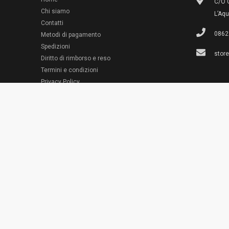
C/O G
Chi siamo
L’Aqu
Contatti
0862
Metodi di pagamento
Spedizioni
stor
Diritto di rimborso e reso
Termini e condizioni
© 2022 Emporio Necchi
Privacy Policy
Cookie Policy