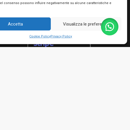
Utilizziamo PayPal e Stripe per garantire la
del consenso possono influire negativamente su alcune caratteristiche e
massima sicurezza nella tua transazione. Puoi
utilizzare le carte di credito dei più importanti
circuiti, le tue prepagate e Postepay e non hai
Accetta
Visualizza le preferenze
bisogno di creare nessun account!
Cookie Policy
Privacy Policy
rmini e condizioni
io Giacinto - P.IVA 01482050661