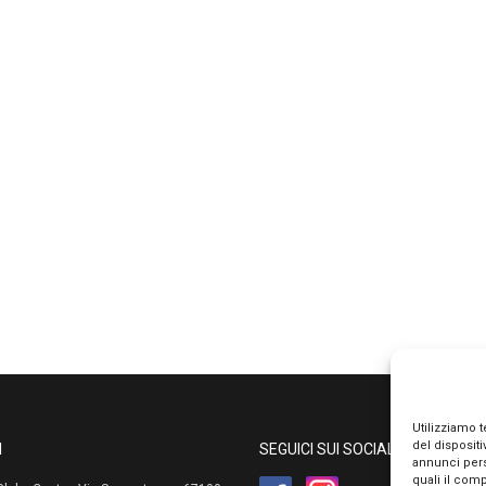
Utilizziamo 
del disposit
I
SEGUICI SUI SOCIAL
annunci pers
quali il com