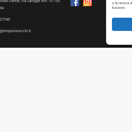
lobo Center, Via Saragat snc - 67100
o la revoca 
funzioni.
ila
27345
e@emporionecchi.it
Privacy Policy
Cookie Policy
Te
© 2026 Emporio Necchi di Mascianton