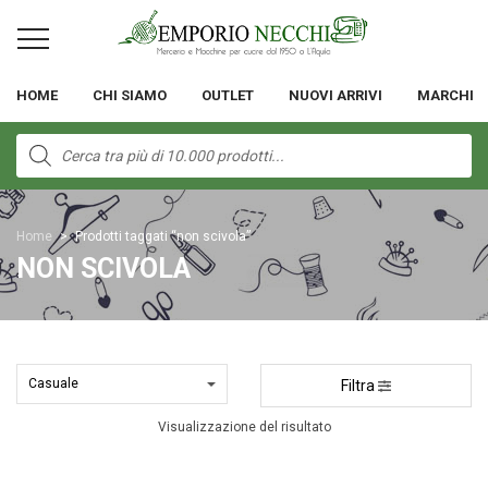
HOME
CHI SIAMO
OUTLET
NUOVI ARRIVI
MARCHI
Products
search
Home
>
Prodotti taggati “non scivola”
NON SCIVOLA
Filtra
Visualizzazione del risultato