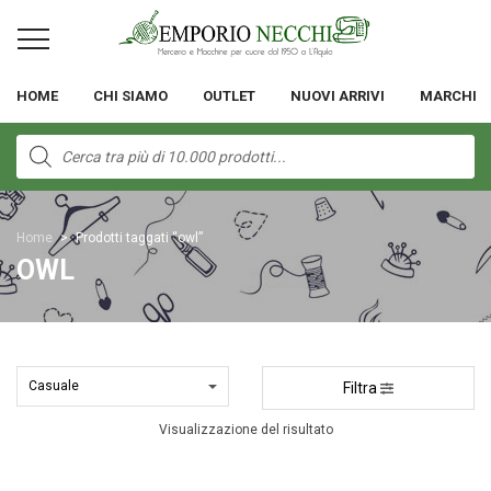
HOME
CHI SIAMO
OUTLET
NUOVI ARRIVI
MARCHI
Products
search
Home
>
Prodotti taggati “owl”
OWL
Filtra
Visualizzazione del risultato