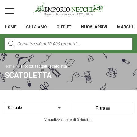
HOME
CHI SIAMO
OUTLET
NUOVI ARRIVI
MARCHI
Products
search
Home
>
Prodotti taggati “scatoletta”
SCATOLETTA
Filtra
Visualizzazione di 3 risultati