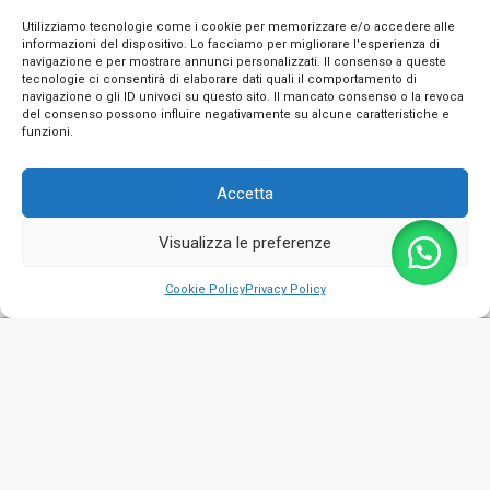
Utilizziamo tecnologie come i cookie per memorizzare e/o accedere alle
informazioni del dispositivo. Lo facciamo per migliorare l'esperienza di
navigazione e per mostrare annunci personalizzati. Il consenso a queste
tecnologie ci consentirà di elaborare dati quali il comportamento di
navigazione o gli ID univoci su questo sito. Il mancato consenso o la revoca
INFO
del consenso possono influire negativamente su alcune caratteristiche e
funzioni.
CONTATTI
Accetta
SEGUICI SUI SOCIAL
Visualizza le preferenze
PAGAMENTI SICURI
0
Cookie Policy
Privacy Policy
Privacy Policy
Cookie Policy
Termini e condizioni
© 2026 Emporio Necchi di Masciantonio Giacinto - P.IVA 01482050661