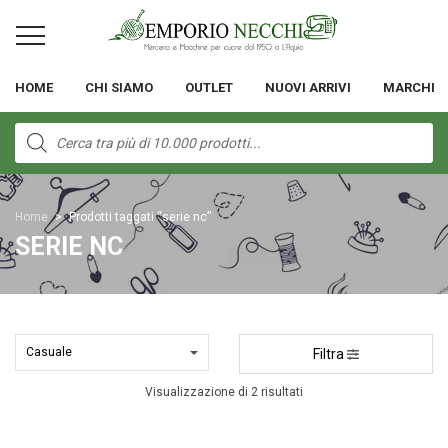
HOME
CHI SIAMO
OUTLET
NUOVI ARRIVI
MARCHI
Products
search
Home
>
Prodotti taggati “serie nc”
SERIE NC
Filtra
Visualizzazione di 2 risultati