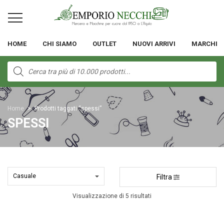
HOME
CHI SIAMO
OUTLET
NUOVI ARRIVI
MARCHI
Products
search
Home
>
Prodotti taggati “spessi”
SPESSI
Filtra
Visualizzazione di 5 risultati