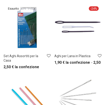
-
24
%
Set Aghi Assortiti per la
Aghi per Lana in Plastica
Casa
1,90
€
la confezione
2,50
€
–
2,50
€
la confezione