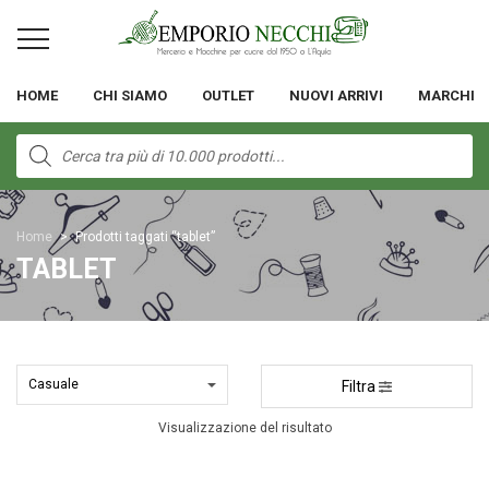
HOME
CHI SIAMO
OUTLET
NUOVI ARRIVI
MARCHI
Products
search
Home
>
Prodotti taggati “tablet”
TABLET
Filtra
Visualizzazione del risultato