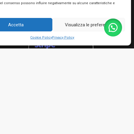
Utilizziamo PayPal e Stripe per garantire la
del consenso possono influire negativamente su alcune caratteristiche e
massima sicurezza nella tua transazione. Puoi
utilizzare le carte di credito dei più importanti
circuiti, le tue prepagate e Postepay e non hai
Accetta
Visualizza le preferenze
bisogno di creare nessun account!
Cookie Policy
Privacy Policy
rmini e condizioni
io Giacinto - P.IVA 01482050661