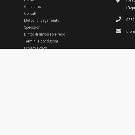
C/O G
Chi siamo
L’Aqu
Contatti
0862
Metodi di pagamento
Spedizioni
stor
Diritto di rimborso e reso
Termini e condizioni
© 2022 Emporio Necchi
Privacy Policy
Cookie Policy