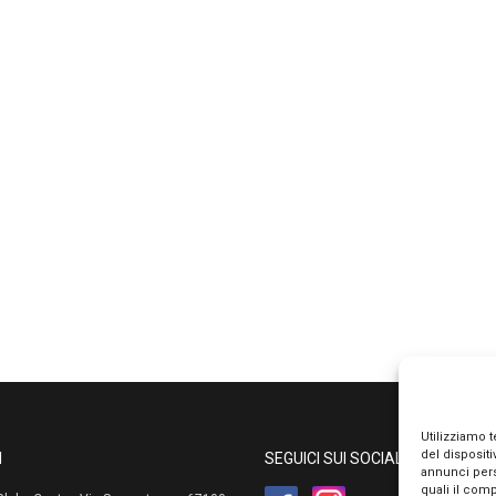
Utilizziamo 
del disposit
I
SEGUICI SUI SOCIAL
annunci pers
quali il com