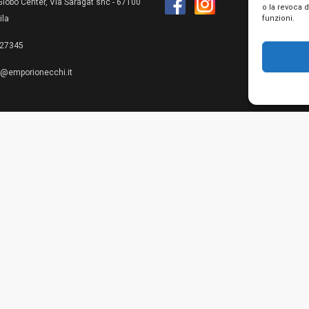
lobo Center, Via Saragat snc - 67100
o la revoca 
funzioni.
ila
27345
e@emporionecchi.it
Privacy Policy
Cookie Policy
Te
© 2026 Emporio Necchi di Mascianton