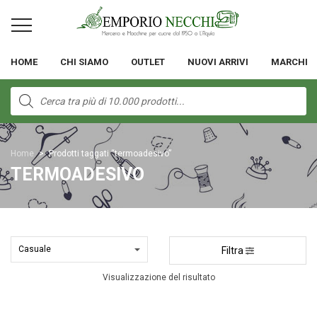
HOME
CHI SIAMO
OUTLET
NUOVI ARRIVI
MARCHI
Products
search
Home
>
Prodotti taggati “termoadesivo”
TERMOADESIVO
Filtra
Visualizzazione del risultato