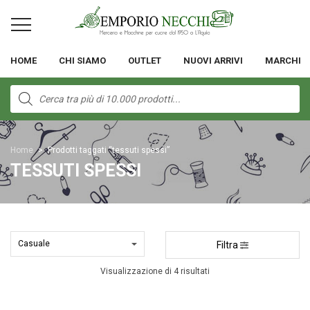
HOME
CHI SIAMO
OUTLET
NUOVI ARRIVI
MARCHI
Products
search
Home
>
Prodotti taggati “tessuti spessi”
TESSUTI SPESSI
Filtra
Visualizzazione di 4 risultati