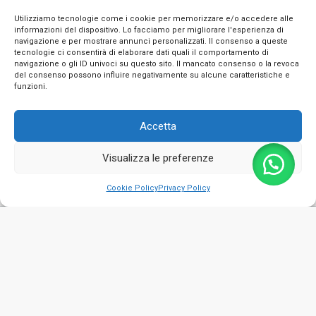
Utilizziamo tecnologie come i cookie per memorizzare e/o accedere alle
informazioni del dispositivo. Lo facciamo per migliorare l'esperienza di
navigazione e per mostrare annunci personalizzati. Il consenso a queste
tecnologie ci consentirà di elaborare dati quali il comportamento di
navigazione o gli ID univoci su questo sito. Il mancato consenso o la revoca
INFO
del consenso possono influire negativamente su alcune caratteristiche e
funzioni.
CONTATTI
Accetta
SEGUICI SUI SOCIAL
Visualizza le preferenze
PAGAMENTI SICURI
0
Cookie Policy
Privacy Policy
Privacy Policy
Cookie Policy
Termini e condizioni
© 2026 Emporio Necchi di Masciantonio Giacinto - P.IVA 01482050661