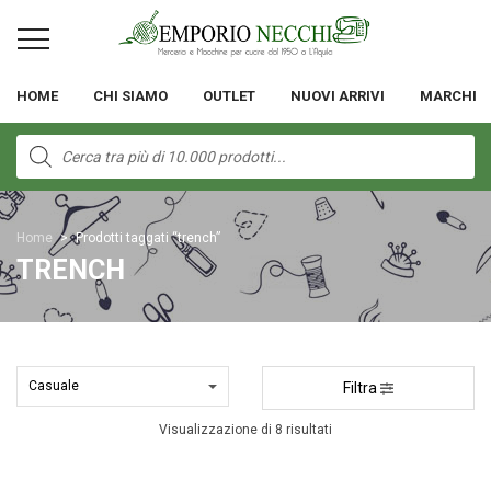
HOME
CHI SIAMO
OUTLET
NUOVI ARRIVI
MARCHI
Products
search
Home
>
Prodotti taggati “trench”
TRENCH
Filtra
Visualizzazione di 8 risultati