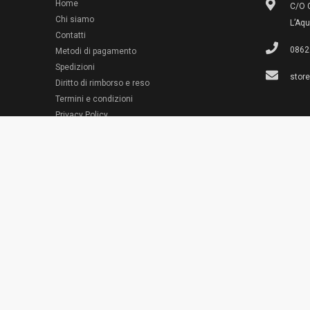
Home
C/O G
Chi siamo
L’Aqu
Contatti
0862
Metodi di pagamento
Spedizioni
stor
Diritto di rimborso e reso
Termini e condizioni
© 2022 Emporio Necchi
Privacy Policy
Cookie Policy