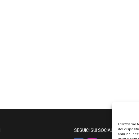
Utilizziamo 
del disposit
I
SEGUICI SUI SOCIAL
annunci pers