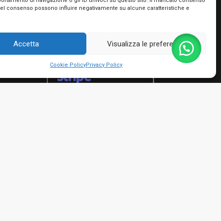
portamento di navigazione o gli ID univoci su questo sito. Il mancato consenso
Utilizziamo PayPal e Stripe per garantire la
del consenso possono influire negativamente su alcune caratteristiche e
massima sicurezza nella tua transazione. Puoi
utilizzare le carte di credito dei più importanti
circuiti, le tue prepagate e Postepay e non hai
Accetta
Visualizza le preferenze
bisogno di creare nessun account!
Cookie Policy
Privacy Policy
rmini e condizioni
io Giacinto - P.IVA 01482050661