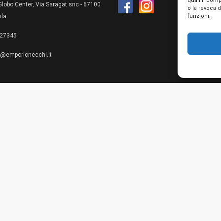
quali il com
lobo Center, Via Saragat snc - 67100
o la revoca 
funzioni.
ila
27345
e@emporionecchi.it
Privacy Policy
Cookie Policy
Te
© 2026 Emporio Necchi di Mascianton