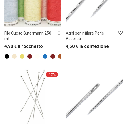
Filo Cucito Gutermann 250
Aghi per Infilare Perle
mt
Assortiti
4,90
€
il rocchetto
4,50
€
la confezione
-
13
%