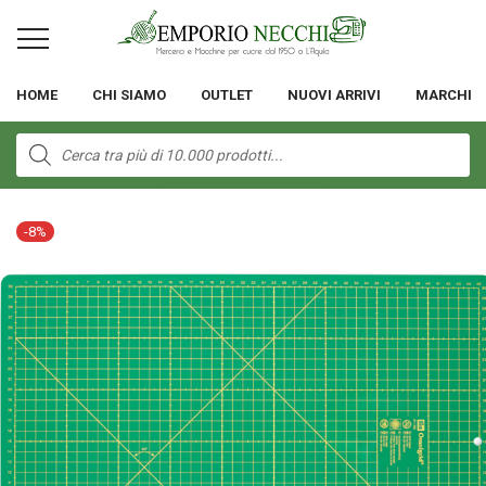
HOME
CHI SIAMO
OUTLET
NUOVI ARRIVI
MARCHI
Products
search
-
8
%