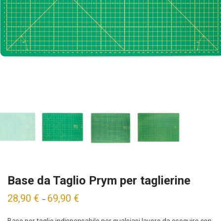
Base da Taglio Prym per taglierine
28,90
€
69,90
€
–
Base per taglio indispensabile per qualsiasi lavoro da eseguire con