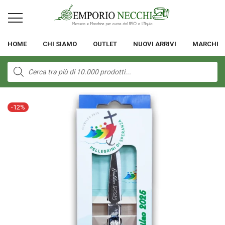
HOME
CHI SIAMO
OUTLET
NUOVI ARRIVI
MARCHI
Products
search
-
12
%