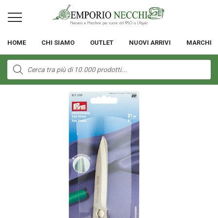
HOME
CHI SIAMO
OUTLET
NUOVI ARRIVI
MARCHI
Products
search