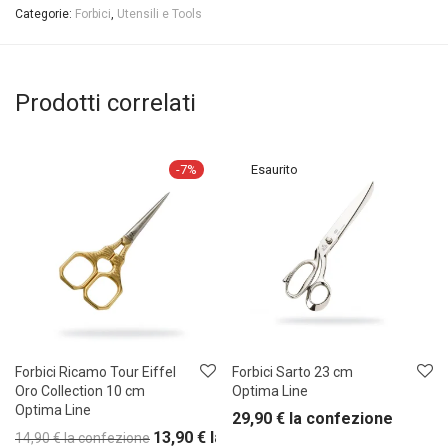
Categorie:
Forbici
,
Utensili e Tools
Prodotti correlati
-
7
%
Forbici Ricamo Tour Eiffel
Forbici Sarto 23 cm
Oro Collection 10 cm
Optima Line
Optima Line
29,90
€
la confezione
13,90
€
la confezione
14,90
€
la confezione