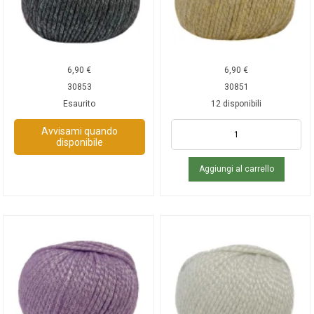
6,90
€
6,90
€
30853
30851
Esaurito
12 disponibili
Avvisami quando
disponibile
Aggiungi al carrello