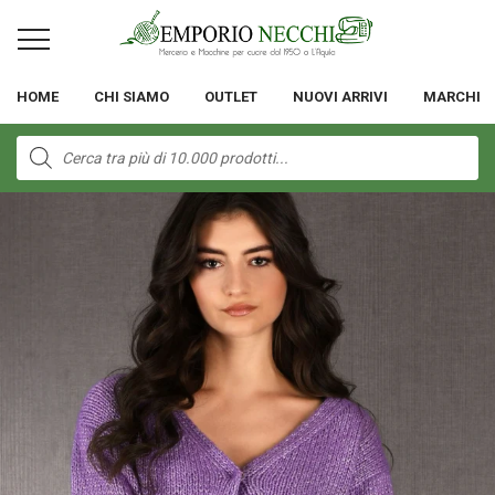
HOME
CHI SIAMO
OUTLET
NUOVI ARRIVI
MARCHI
Products
search