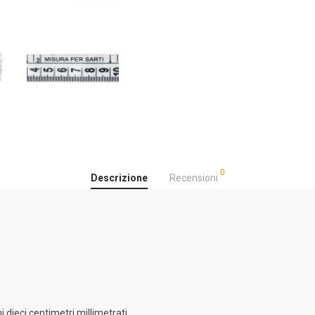
0
Descrizione
Recensioni
i dieci centimetri millimetrati.