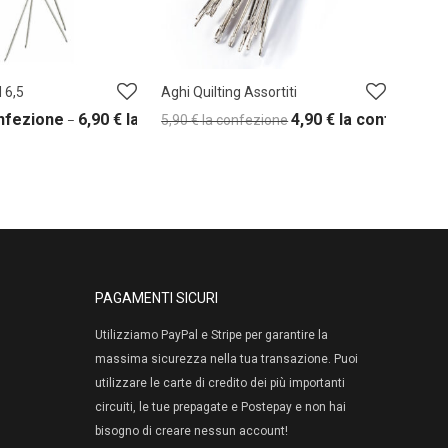
N 6,5
Aghi Quilting Assortiti
onfezione
6,90
€
la confezione
4,90
€
la confezione
5,90
€
la confezione
–
PAGAMENTI SICURI
Utilizziamo PayPal e Stripe per garantire la
massima sicurezza nella tua transazione. Puoi
utilizzare le carte di credito dei più importanti
circuiti, le tue prepagate e Postepay e non hai
bisogno di creare nessun account!