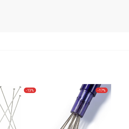
-
13
%
-
17
%