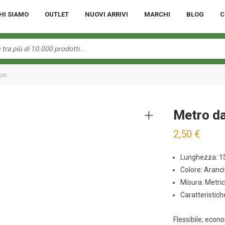
HI SIAMO
OUTLET
NUOVI ARRIVI
MARCHI
BLOG
C
 cm
Metro da
2,50
€
Lunghezza: 15
Colore: Aranci
Misura: Metri
Caratteristiche
Flessibile, econ