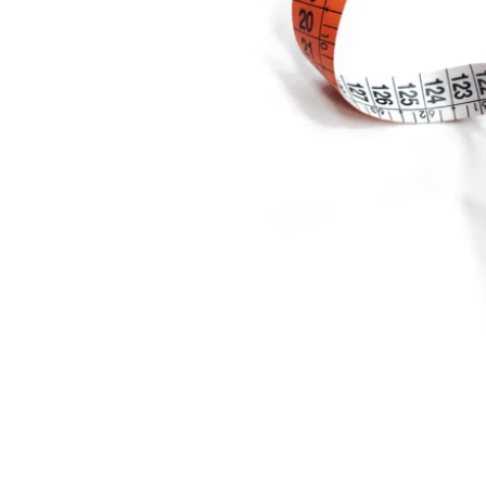
Open submenu (Ricamo)
Ricamo
Open submenu (Tessuti)
Tessuti
Open submenu (Toppe e Applicazioni)
Toppe e Applicazioni
Open submenu (Utensili e Tools)
Utensili e Tools