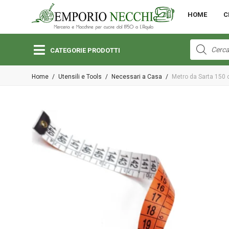
MENU
HOME
C
Open submenu (Bambini)
Bambini
Products
search
CATEGORIE PRODOTTI
Open submenu (Lane e Cotoni)
Home
/
Utensili e Tools
/
Necessari a Casa
/
Metro da Sarta 150
Lane e Cotoni
Open submenu (Macchine per Cucire)
Macchine per Cucire
Open submenu (Merceria)
Merceria
Open submenu (Pizzi e Passamanerie)
Pizzi e Passamanerie