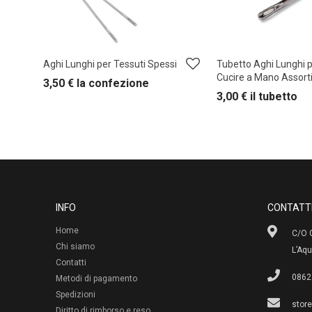
Aghi Lunghi per Tessuti Spessi
Tubetto Aghi Lunghi 
Cucire a Mano Assorti
3,50
€
la confezione
3,00
€
il tubetto
INFO
CONTATT
Home
C/O G
Chi siamo
L’Aqu
Contatti
0862
Metodi di pagamento
Spedizioni
stor
Diritto di rimborso e reso