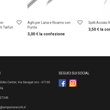
per
Aghi per Lana e Ricamo con
Spilli Acciaio 
ti Taifun
Punta
3,50
€
la c
3,00
€
la confezione
I
SEGUICI SUI SOCIAL
lobo Center, Via Saragat snc - 67100
ila
27345
e@emporionecchi.it