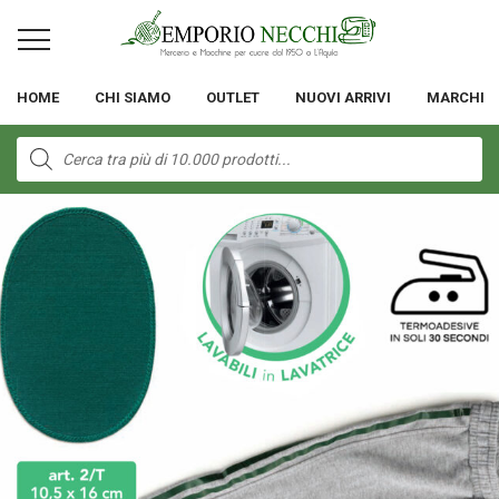
HOME
CHI SIAMO
OUTLET
NUOVI ARRIVI
MARCHI
Products
search