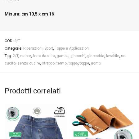
Misura: cm 10,5 x cm 16
COD:
2/T
Categorie:
Riparazioni
,
Sport
,
Toppe e Applicazioni
Tag:
2/T
,
calore
,
ferro da stiro
,
gamba
,
ginocchi
,
ginocchia
,
lavabile
,
no
cucito
,
senza cucire
,
strappo
,
termo
,
toppa
,
toppe
,
uomo
Prodotti correlati