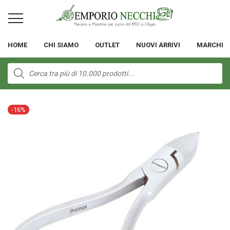
HOME
CHI SIAMO
OUTLET
NUOVI ARRIVI
MARCHI
Products
search
-
16
%