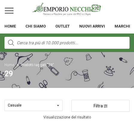
HOME
CHI SIAMO
OUTLET
NUOVI ARRIVI
MARCHI
Products
search
Home
>
Prodotti taggati “29”
29
Filtra
Visualizzazione del risultato