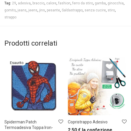
Tag:
29
,
adesiva
,
braccio
,
calore
,
fashion
,
ferro da stiro
,
gamba
,
ginocchia
,
gomito
,
jeans
,
jeens
,
jins
,
pesante
,
Saldastrappo
,
senza cucire
,
stiro
,
strappo
Prodotti correlati
Spiderman Patch
Copristrappo Adesivo
Termoadesiva Toppa Iron-
2,50
€
la confezione