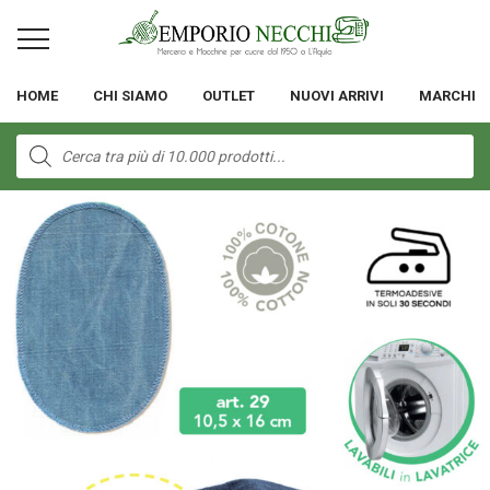
HOME
CHI SIAMO
OUTLET
NUOVI ARRIVI
MARCHI
Products
search