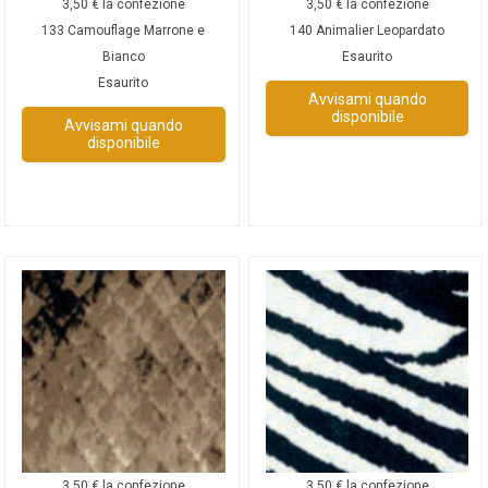
3,50
€
la confezione
3,50
€
la confezione
133 Camouflage Marrone e
140 Animalier Leopardato
Bianco
Esaurito
Esaurito
Avvisami quando
disponibile
Avvisami quando
disponibile
3,50
€
la confezione
3,50
€
la confezione