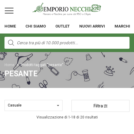
HOME
CHI SIAMO
OUTLET
NUOVI ARRIVI
MARCHI
Products
search
Home
>
Prodotti taggati “pesante”
PESANTE
Filtra
Visualizzazione di 1-18 di 20 risultati