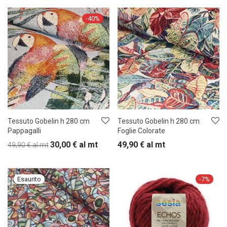
-
40
%
Tessuto Gobelin h 280 cm
Tessuto Gobelin h 280 cm
Pappagalli
Foglie Colorate
30,00
€
al mt
49,90
€
al mt
49,90
€
al mt
-
7
%