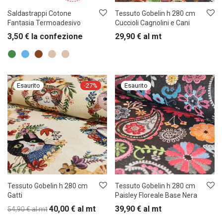
Saldastrappi Cotone
Tessuto Gobelin h 280 cm
Fantasia Termoadesivo
Cuccioli Cagnolini e Cani
3,50
€
la confezione
29,90
€
al mt
-
27
%
Tessuto Gobelin h 280 cm
Tessuto Gobelin h 280 cm
Gatti
Paisley Floreale Base Nera
40,00
€
al mt
39,90
€
al mt
54,90
€
al mt