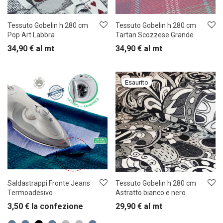
Tessuto Gobelin h 280 cm
Tessuto Gobelin h 280 cm
Pop Art Labbra
Tartan Scozzese Grande
34,90
€
al mt
34,90
€
al mt
Saldastrappi Fronte Jeans
Tessuto Gobelin h 280 cm
Termoadesivo
Astratto bianco e nero
3,50
€
la confezione
29,90
€
al mt