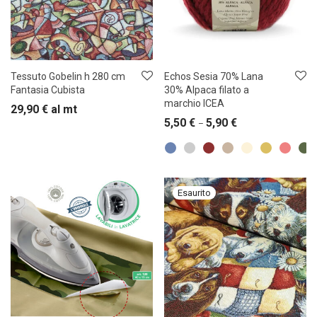
Tessuto Gobelin h 280 cm
Echos Sesia 70% Lana
Fantasia Cubista
30% Alpaca filato a
marchio ICEA
29,90
€
al mt
5,50
€
5,90
€
–