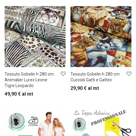
Tessuto Gobelin h 280 cm
Tessuto Gobelin h 280 cm
Animalier Lurex Leone
Cuccioli Gatti e Gattini
Tigre Leopardo
29,90
€
al mt
49,90
€
al mt