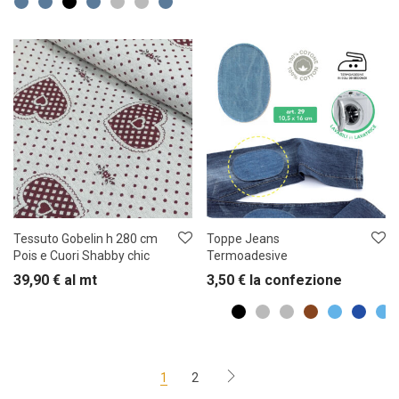
Tessuto Gobelin h 280 cm
Toppe Jeans
Pois e Cuori Shabby chic
Termoadesive
39,90
€
al mt
3,50
€
la confezione
1
2