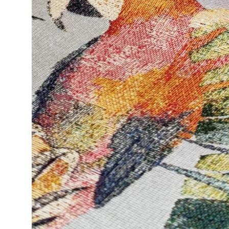
Open submenu (Ricamo)
Ricamo
Open submenu (Tessuti)
Tessuti
Open submenu (Toppe e Applicazioni)
Toppe e Applicazioni
Open submenu (Utensili e Tools)
Utensili e Tools