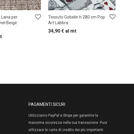
 Lana per
Tessuto Gobelin h 280 cm Pop
nel Beige
Art Labbra
34,90
€
al mt
t
PAGAMENTI SICURI
Utilizziamo PayPal e Stripe per garantire la
massima sicurezza nella tua transazione. Puoi
utilizzare le carte di credito dei più importanti