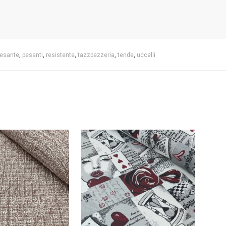
esante
,
pesanti
,
resistente
,
tazzpezzeria
,
tende
,
uccelli