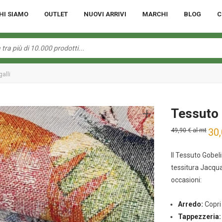
HI SIAMO
OUTLET
NUOVI ARRIVI
MARCHI
BLOG
C
alli
Tessuto 
30
49,90
€
al mt
Il Tessuto Gobeli
tessitura Jacquar
occasioni:
Arredo:
Copri 
Tappezzeria