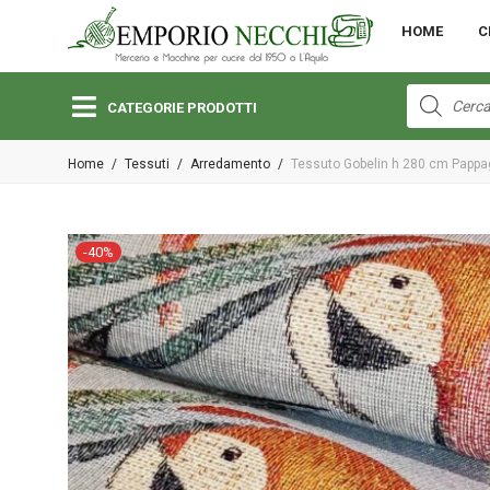
MENU
HOME
C
Open submenu (Bambini)
Bambini
Products
search
CATEGORIE PRODOTTI
Open submenu (Lane e Cotoni)
Home
/
Tessuti
/
Arredamento
/
Tessuto Gobelin h 280 cm Pappag
Lane e Cotoni
Open submenu (Macchine per Cucire)
-
40
%
Macchine per Cucire
Open submenu (Merceria)
Merceria
Open submenu (Pizzi e Passamanerie)
Pizzi e Passamanerie