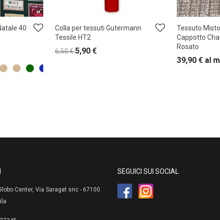
atale 40
Colla per tessuti Gutermann
Tessuto Misto
Tessile HT2
Cappotto Cha
Rosato
5,90
€
6,50
€
39,90
€
al m
I
SEGUICI SUI SOCIAL
lobo Center, Via Saragat snc - 67100
ila