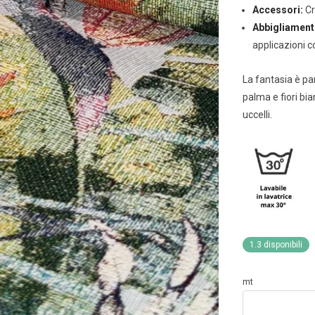
Accessori:
Cr
Abbigliament
applicazioni c
La fantasia è par
palma e fiori bi
uccelli.
1.3 disponibili
mt