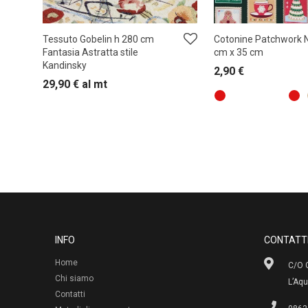
Tessuto Gobelin h 280 cm
Cotonine Patchwork N
Fantasia Astratta stile
cm x 35 cm
Kandinsky
2,90
€
29,90
€
al mt
INFO
CONTATT
Home
C/O G
Chi siamo
L’Aqu
Contatti