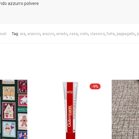
ondo azzurro polvere
suti
Tag:
ara
,
arancio
,
arazzo
,
arredo
,
casa
,
cielo
,
classico
,
forte
,
pappagallo
,
p
-
9
%