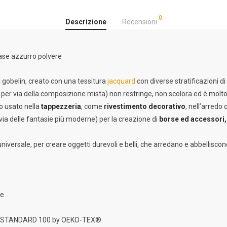
0
Descrizione
Recensioni
base azzurro polvere
i gobelin, creato con una tessitura
jacquard
con diverse stratificazioni d
er via della composizione mista) non restringe, non scolora ed è molto, 
to usato nella
tappezzeria
, come
rivestimento decorativo
, nell’arredo
 via delle fantasie più moderne) per la creazione di
borse ed accessori,
universale, per creare oggetti durevoli e belli, che arredano e abbelliscon
ne
one STANDARD 100 by OEKO-TEX®