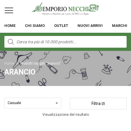
HOME
CHI SIAMO
OUTLET
NUOVI ARRIVI
MARCHI
Products
search
Home
>
Prodotti taggati “arancio”
ARANCIO
Filtra
Visualizzazione del risultato