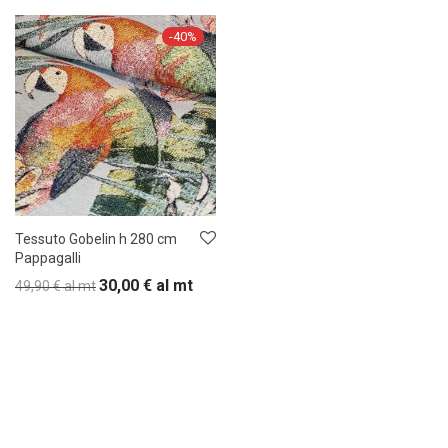
-
40
%
Tessuto Gobelin h 280 cm
Pappagalli
30,00
€
al mt
49,90
€
al mt