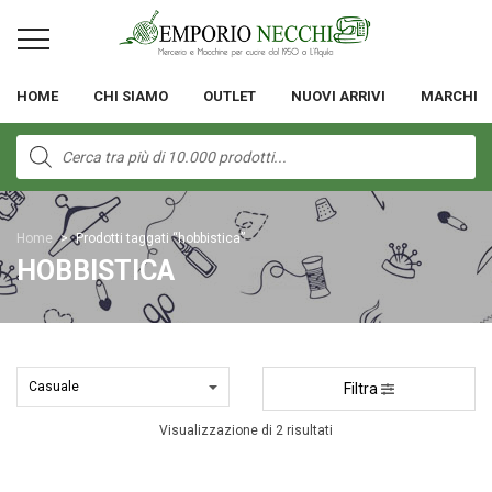
HOME
CHI SIAMO
OUTLET
NUOVI ARRIVI
MARCHI
Products
search
Home
>
Prodotti taggati “hobbistica”
HOBBISTICA
Filtra
Visualizzazione di 2 risultati