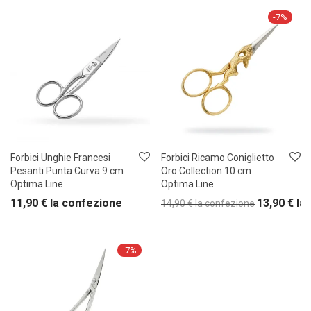
-
7
%
Forbici Unghie Francesi
Forbici Ricamo Coniglietto
Pesanti Punta Curva 9 cm
Oro Collection 10 cm
Optima Line
Optima Line
11,90
€
la confezione
13,90
€
la
14,90
€
la confezione
-
7
%