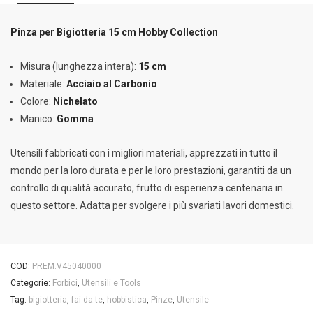
Pinza per Bigiotteria 15 cm Hobby Collection
Misura (lunghezza intera):
15 cm
Materiale:
Acciaio al Carbonio
Colore:
Nichelato
Manico:
Gomma
Utensili fabbricati con i migliori materiali, apprezzati in tutto il
mondo per la loro durata e per le loro prestazioni, garantiti da un
controllo di qualità accurato, frutto di esperienza centenaria in
questo settore. Adatta per svolgere i più svariati lavori domestici.
COD:
PREM.V45040000
Categorie:
Forbici
,
Utensili e Tools
Tag:
bigiotteria
,
fai da te
,
hobbistica
,
Pinze
,
Utensile