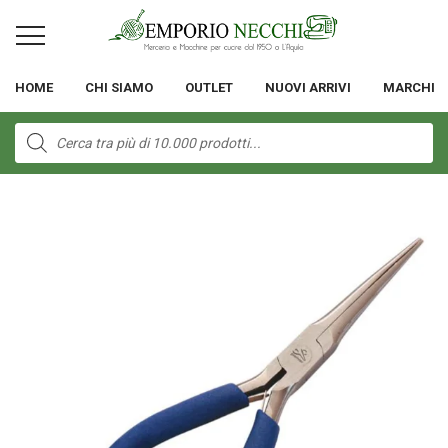
HOME
CHI SIAMO
OUTLET
NUOVI ARRIVI
MARCHI
Products
search