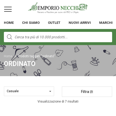
HOME
CHI SIAMO
OUTLET
NUOVI ARRIVI
MARCHI
Products
search
Home
>
Prodotti taggati “ordinato”
ORDINATO
Filtra
Visualizzazione di 7 risultati