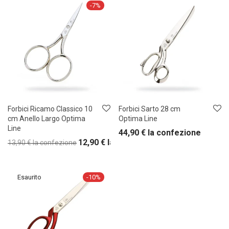
-
7
%
Forbici Ricamo Classico 10
Forbici Sarto 28 cm
cm Anello Largo Optima
Optima Line
Line
44,90
€
la confezione
12,90
€
la confezione
13,90
€
la confezione
-
10
%