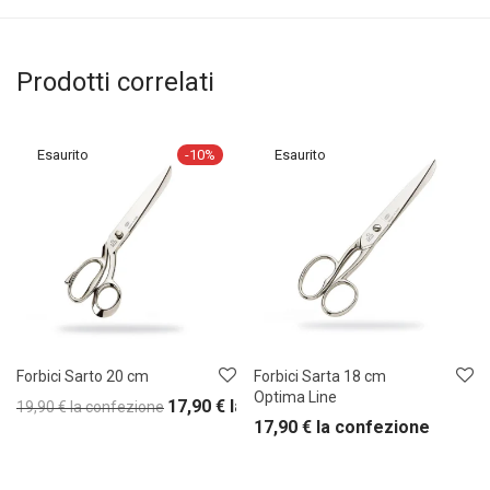
Prodotti correlati
-
10
%
Forbici Sarto 20 cm
Forbici Sarta 18 cm
Optima Line
17,90
€
la confezione
19,90
€
la confezione
17,90
€
la confezione