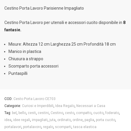
Cestino Porta Lavoro Parisienne Impagliato
Cestino Porta Lavoro per utensili e accessori cucito disponibile in
8
fantasie.
Misure: Altezza 12 cm Larghezza 25 cm Profondità 18 cm
Manico in plastica
Chiusura a strappo
Scomparto porta accessori
Puntaspilli
COD:
Cesto Porta Lavoro CE703
Categorie:
Curiosi e Imperdibili
,
Idea Regalo
,
Necessari a Casa
Tag:
bel
,
bello
,
cesti
,
cestini
,
Cestino
,
cesto
,
compatto
,
cucito
,
foderato
,
idea
,
idee regali
,
impagliati
,
juta
,
ordinato
,
ordine
,
paglia
,
porta cucito
,
portalavori
,
portalavoro
,
regalo
,
scomparti
,
tasca elastica