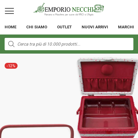
HOME
CHI SIAMO
OUTLET
NUOVI ARRIVI
MARCHI
Products
search
-
12
%