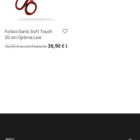
Forbici Sarto Soft Touch
20 cm Optima Line
36,90
€
la confezione
40,90
€
la confezione
INFO