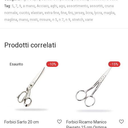
Tag:
5
,
7
,
9
,
a mano
,
Acciaio
,
aghi
,
ago
,
assortimento
,
assortiti
,
cruna
normale
,
cucito
,
elastan
,
extra fine
,
fine
,
fini
,
jersey
,
licra
,
lycra
,
maglia
,
maglina
,
mano
,
misti
,
misure
,
n 5
,
n 7
,
n 9
,
stretch
,
varie
Prodotti correlati
-
10
%
-
15
%
Forbici Sarto 20 cm
Forbici Ricamo Manico
Piegato 15 cm Optima