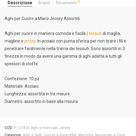
0
Descrizione
Brand
Recensioni
Aghi per Cucire a Mano Jersey Assortiti
Aghi per cucire in maniera comoda e facile i
tessuti
di maglia,
magline e
jersey
. In acciaio con punta sferica per non tirare i fili e
penetrare facilmente nella trama dei tessuti. Sono assortiti in 3
finezze in modo da avere una gamma di aghi adatta a tutti gli
spessori di stoffe.
Confezione: 10 pz.
Materiale: Acciaio
Lunghezza: assortita in tre misure.
Diametro: assortito in base alla misura.
COD:
P 121820 Aghi a mano per Jersey
Categorie:
Aghi e Spilli
,
Curiosi e Imperdibili
,
Merceria
,
Necessari a Casa