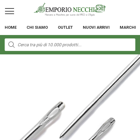
HOME
CHI SIAMO
OUTLET
NUOVI ARRIVI
MARCHI
Products
search