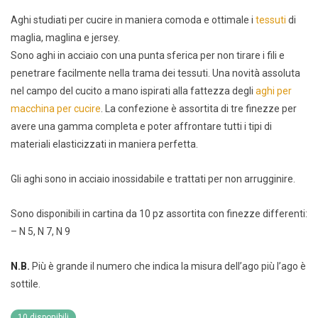
Aghi studiati per cucire in maniera comoda e ottimale i
tessuti
di
maglia, maglina e jersey.
Sono aghi in acciaio con una punta sferica per non tirare i fili e
penetrare facilmente nella trama dei tessuti. Una novità assoluta
nel campo del cucito a mano ispirati alla fattezza degli
aghi per
macchina per cucire
. La confezione è assortita di tre finezze per
avere una gamma completa e poter affrontare tutti i tipi di
materiali elasticizzati in maniera perfetta.
Gli aghi sono in acciaio inossidabile e trattati per non arrugginire.
Sono disponibili in cartina da 10 pz assortita con finezze differenti:
– N 5, N 7, N 9
N.B.
Più è grande il numero che indica la misura dell’ago più l’ago è
sottile.
10 disponibili