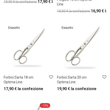
17,90
€
la confezione
19,90
€
la confezione
Line
16,90
€
la
19,90
€
la confezione
Forbici Sarta 18 cm
Forbici Sarta 20 cm
Optima Line
Optima Line
17,90
€
la confezione
19,90
€
la confezione
-
13
%