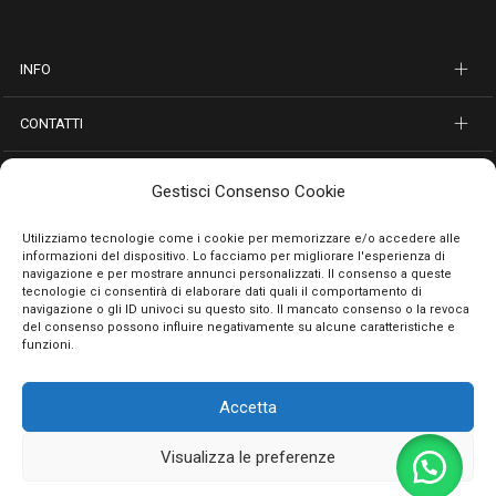
INFO
CONTATTI
SEGUICI SUI SOCIAL
Gestisci Consenso Cookie
PAGAMENTI SICURI
Utilizziamo tecnologie come i cookie per memorizzare e/o accedere alle
informazioni del dispositivo. Lo facciamo per migliorare l'esperienza di
navigazione e per mostrare annunci personalizzati. Il consenso a queste
tecnologie ci consentirà di elaborare dati quali il comportamento di
navigazione o gli ID univoci su questo sito. Il mancato consenso o la revoca
del consenso possono influire negativamente su alcune caratteristiche e
funzioni.
Accetta
Privacy Policy
Cookie Policy
Termini e condizioni
© 2026 Emporio Necchi di Masciantonio Giacinto - P.IVA 01482050661
Visualizza le preferenze
0