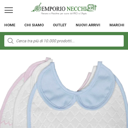
HOME
CHI SIAMO
OUTLET
NUOVI ARRIVI
MARCHI
Products
search