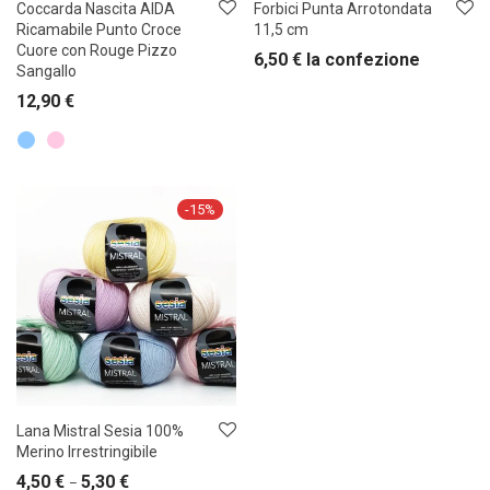
Coccarda Nascita AIDA
Forbici Punta Arrotondata
Ricamabile Punto Croce
11,5 cm
Cuore con Rouge Pizzo
6,50
€
la confezione
Sangallo
12,90
€
-
15
%
Lana Mistral Sesia 100%
Merino Irrestringibile
4,50
€
5,30
€
–