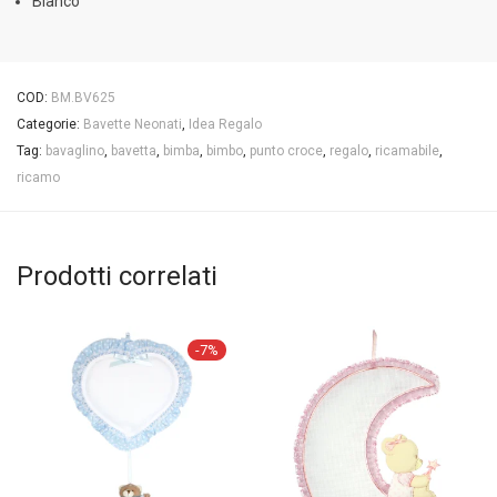
Bianco
COD:
BM.BV625
Categorie:
Bavette Neonati
,
Idea Regalo
Tag:
bavaglino
,
bavetta
,
bimba
,
bimbo
,
punto croce
,
regalo
,
ricamabile
,
ricamo
Prodotti correlati
-
7
%