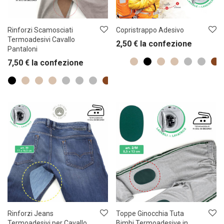
Rinforzi Scamosciati
Copristrappo Adesivo
Termoadesivi Cavallo
2,50
€
la confezione
Pantaloni
7,50
€
la confezione
Rinforzi Jeans
Toppe Ginocchia Tuta
Termoadesivi per Cavallo
Bimbi Termoadesive in