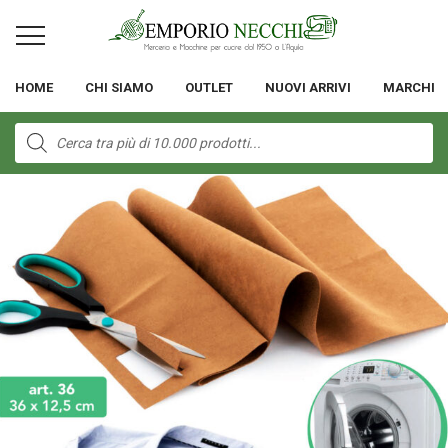
HOME
CHI SIAMO
OUTLET
NUOVI ARRIVI
MARCHI
Products
search