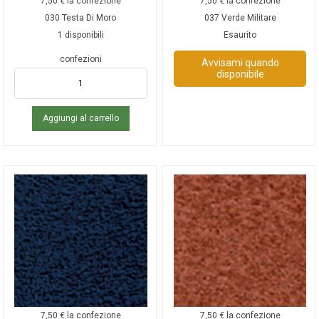
7,50
€
la confezione
7,50
€
la confezione
030 Testa Di Moro
037 Verde Militare
1 disponibili
Esaurito
confezioni
Avvisami quando
disponibile
Aggiungi al carrello
7,50
€
la confezione
7,50
€
la confezione