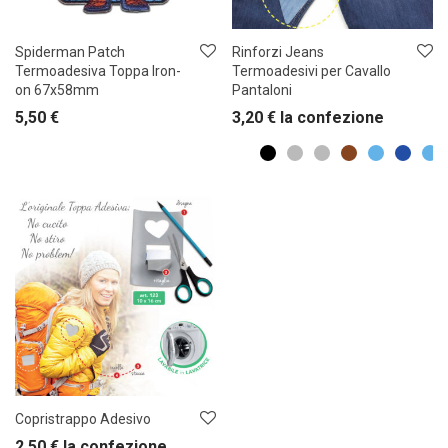
Spiderman Patch
Rinforzi Jeans
Termoadesiva Toppa Iron-
Termoadesivi per Cavallo
on 67x58mm
Pantaloni
5,50
€
3,20
€
la confezione
Copristrappo Adesivo
2,50
€
la confezione