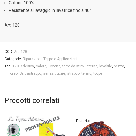
Cotone 100%
Resistente al lavaggio in lavatrice fino a 40°
Art. 120
COD:
Art. 120
Categorie:
Riparazioni
,
Toppe e Applicazioni
Tag:
120
,
adesiva
,
calore
,
Cotone
,
ferro da stiro
,
interno
,
lavabile
,
pezza
,
rinforzo
,
Saldastrappo
,
senza cucire
,
strappo
,
termo
,
toppe
Prodotti correlati