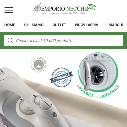
HOME
CHI SIAMO
OUTLET
NUOVI ARRIVI
MARCHI
Products
search