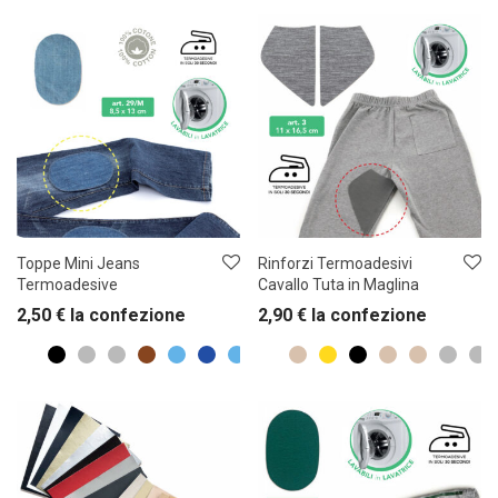
Toppe Mini Jeans
Rinforzi Termoadesivi
Termoadesive
Cavallo Tuta in Maglina
2,50
€
la confezione
2,90
€
la confezione