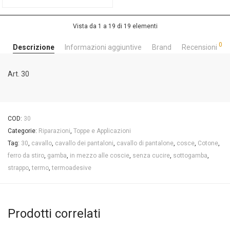
Vista da 1 a 19 di 19 elementi
0
Descrizione
Informazioni aggiuntive
Brand
Recensioni
Art. 30
COD:
30
Categorie:
Riparazioni
,
Toppe e Applicazioni
Tag:
30
,
cavallo
,
cavallo dei pantaloni
,
cavallo di pantalone
,
cosce
,
Cotone
,
ferro da stiro
,
gamba
,
in mezzo alle coscie
,
senza cucire
,
sottogamba
,
strappo
,
termo
,
termoadesive
Prodotti correlati