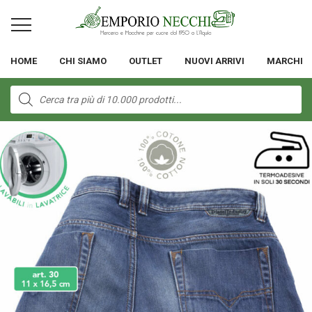
HOME
CHI SIAMO
OUTLET
NUOVI ARRIVI
MARCHI
Products
search