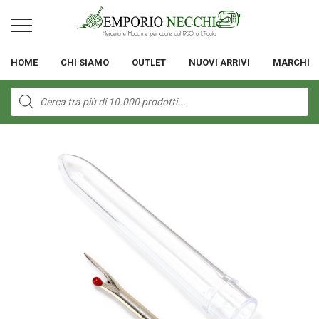
HOME
CHI SIAMO
OUTLET
NUOVI ARRIVI
MARCHI
Products
search