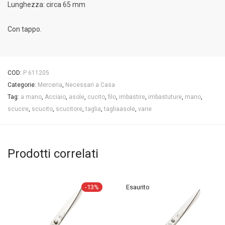
Lunghezza: circa 65 mm
Con tappo.
COD:
P 611205
Categorie:
Merceria
,
Necessari a Casa
Tag:
a mano
,
Acciaio
,
asole
,
cucito
,
filo
,
imbastire
,
imbastuture
,
mano
,
scucire
,
scucito
,
scucitore
,
taglia
,
tagliaasole
,
varie
Prodotti correlati
-
13
%