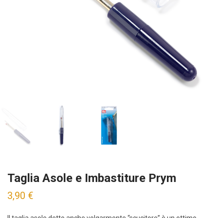
Taglia Asole e Imbastiture Prym
3,90
€
Il taglia asole detto anche volgarmente “scucitore” è un ottimo