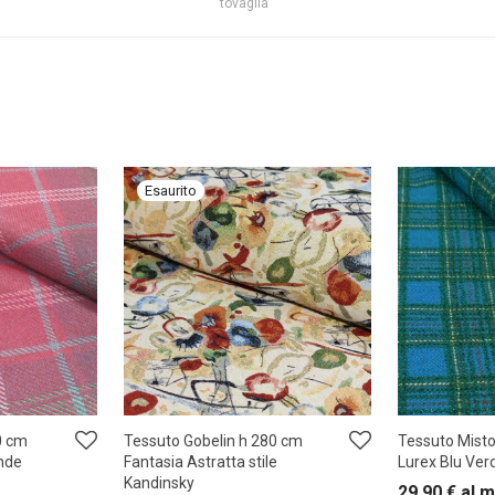
tovaglia
0 cm
Tessuto Gobelin h 280 cm
Tessuto Misto
nde
Fantasia Astratta stile
Lurex Blu Ver
Kandinsky
29,90
€
al m