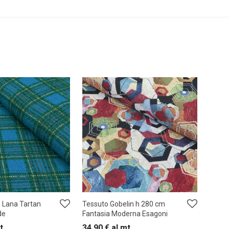
 Lana Tartan
Tessuto Gobelin h 280 cm
de
Fantasia Moderna Esagoni
t
34,90
€
al mt