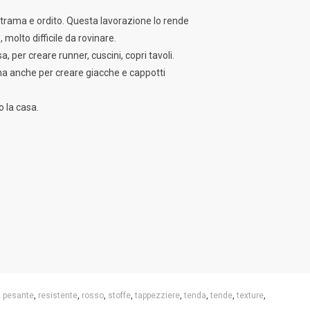
i trama e ordito. Questa lavorazione lo rende
molto difficile da rovinare.
 per creare runner, cuscini, copri tavoli.
 ma anche per creare giacche e cappotti
o la casa.
,
pesante
,
resistente
,
rosso
,
stoffe
,
tappezziere
,
tenda
,
tende
,
texture
,