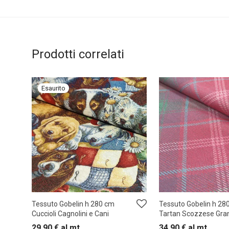
Prodotti correlati
Tessuto Gobelin h 280 cm
Tessuto Gobelin h 28
Cuccioli Cagnolini e Cani
Tartan Scozzese Gra
29,90
€
al mt
34,90
€
al mt