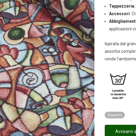
Tappezzeria
Accessori:
Cr
Abbigliament
applicazioni c
Ispirata dal gra
assorbe complet
rende l’ambiente
Esaurito
Avvisami q