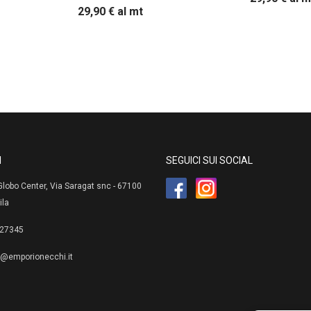
29,90
€
al mt
I
SEGUICI SUI SOCIAL
lobo Center, Via Saragat snc - 67100
ila
27345
e@emporionecchi.it