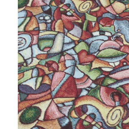
Open submenu (Ricamo)
Ricamo
Open submenu (Tessuti)
Tessuti
Open submenu (Toppe e Applicazioni)
Toppe e Applicazioni
Open submenu (Utensili e Tools)
Utensili e Tools