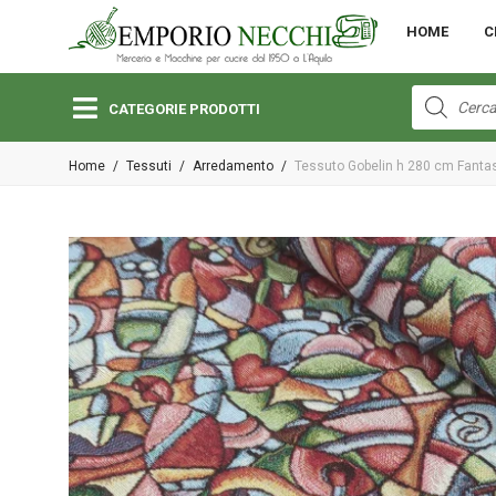
MENU
HOME
C
Open submenu (Bambini)
Bambini
Products
search
CATEGORIE PRODOTTI
Open submenu (Lane e Cotoni)
Home
/
Tessuti
/
Arredamento
/
Tessuto Gobelin h 280 cm Fantas
Lane e Cotoni
Open submenu (Macchine per Cucire)
Macchine per Cucire
Open submenu (Merceria)
Merceria
Open submenu (Pizzi e Passamanerie)
Pizzi e Passamanerie