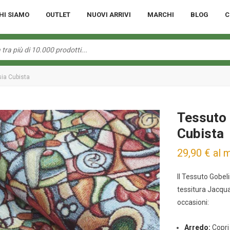
HI SIAMO
OUTLET
NUOVI ARRIVI
MARCHI
BLOG
C
ia Cubista
Tessuto 
Cubista
29,90
€
al 
Il Tessuto Gobeli
tessitura Jacquar
occasioni:
Arredo:
Copri 