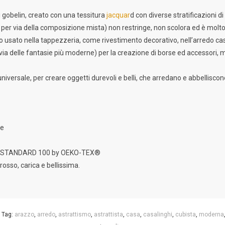
zi gobelin, creato con una tessitura
jacquar
d con diverse stratificazioni d
er via della composizione mista) non restringe, non scolora ed è molto, 
o usato nella tappezzeria, come rivestimento decorativo, nell’arredo casa,
r via delle fantasie più moderne) per la creazione di borse ed accessori,
universale, per creare oggetti durevoli e belli, che arredano e abbelliscon
ne
one STANDARD 100 by OEKO-TEX®
 rosso, carica e bellissima.
Tag:
arazzo
,
arredo
,
astrattismo
,
astrattista
,
casa
,
casalinghi
,
cubista
,
moderna