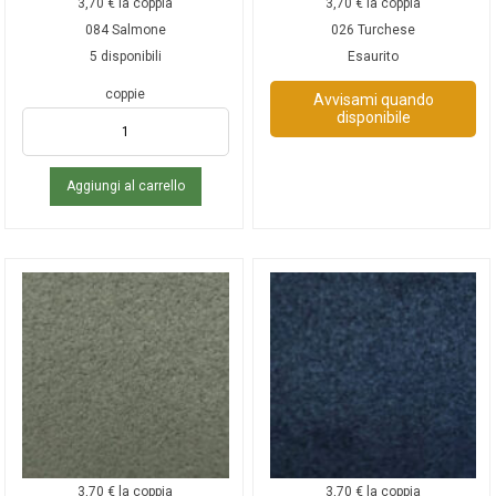
3,70
€
la coppia
3,70
€
la coppia
084 Salmone
026 Turchese
5 disponibili
Esaurito
coppie
Avvisami quando
disponibile
Aggiungi al carrello
3,70
€
la coppia
3,70
€
la coppia