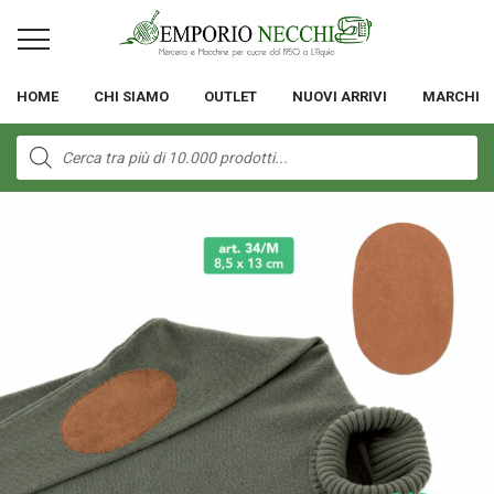
HOME
CHI SIAMO
OUTLET
NUOVI ARRIVI
MARCHI
Products
search