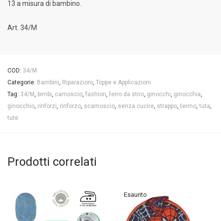
13 a misura di bambino.
Art. 34/M
COD:
34/M
Categorie:
Bambini
,
Riparazioni
,
Toppe e Applicazioni
Tag:
34/M
,
bimbi
,
camoscio
,
fashion
,
ferro da stiro
,
ginocchi
,
ginocchia
,
ginocchio
,
rinforzi
,
rinforzo
,
scamoscio
,
senza cucire
,
strappo
,
termo
,
tuta
,
tute
Prodotti correlati